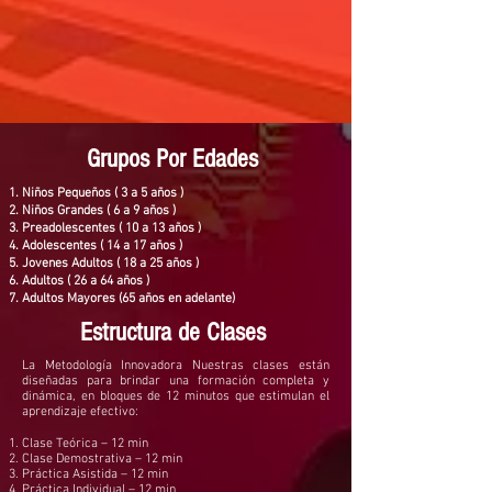
Grupos Por Edades
Niños Pequeños ( 3 a 5 años )
Niños Grandes ( 6 a 9 años )
Preadolescentes ( 10 a 13 años )
Adolescentes ( 14 a 17 años )
Jovenes Adultos ( 18 a 25 años )
Adultos ( 26 a 64 años )
Adultos Mayores (65 años en adelante)
Estructura de Clases
La Metodología Innovadora Nuestras clases están
diseñadas para brindar una formación completa y
dinámica, en bloques de 12 minutos que estimulan el
aprendizaje efectivo:
Clase Teórica – 12 min
Clase Demostrativa – 12 min
Práctica Asistida – 12 min
Práctica Individual – 12 min