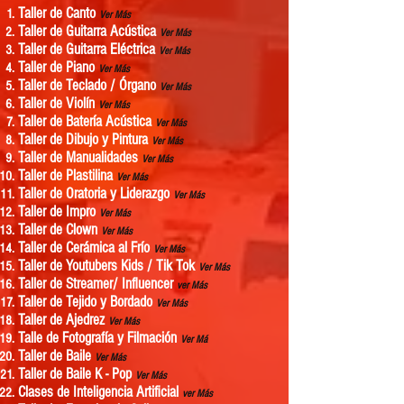
Taller de Canto
Ver Más
Taller de Guitarra Acústica
Ver Más
Taller de Guitarra Eléctrica
Ver Más
Taller de Piano
Ver Más
Taller de Teclado / Órgano
Ver Más
Taller de Violín
Ver Más
Taller de Batería Acústica
Ver Más
Taller de Dibujo y Pintura
Ver Más
Taller de Manualidades
Ver Más
Taller de Plastilina
Ver Más
Taller de Oratoria y Liderazgo
Ver Más
Taller de Impro
Ver Más
Taller de Clown
Ver Más
Taller de Cerámica al Frío
Ver Más
Taller de Youtubers Kids
/ Tik Tok
Ver Más
Taller de Streamer/ Influencer
ver Más
Taller de Tejido y Bordado
Ver Más
Taller de Ajedrez
Ver Más
Talle de Fotografía y Filmación
Ver Má
Taller de Baile
Ver Más
Taller de Baile K - Pop
Ver Más
Clases de Inteligencia Artificial
ver Más