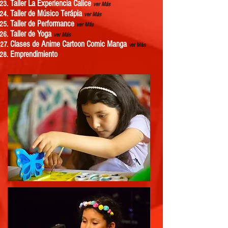
Taller La Experiencia Calice
ver Más
Taller de Músico Terápia
ver Más
Taller de Performance
ver Más
Taller de Yoga
ver Más
Clases de Anime Cartoon Comic Manga
v
er Más
Emprendimiento