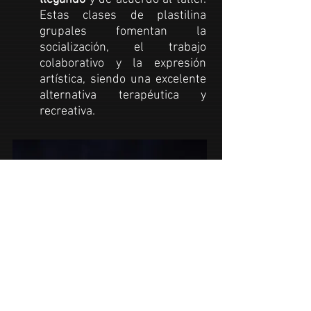
Estas
clases de plastilina
grupales fomentan la
socialización, el trabajo
colaborativo y la
expresión
artística
, siendo una excelente
alternativa terapéutica y
recreativa.
Dirigido