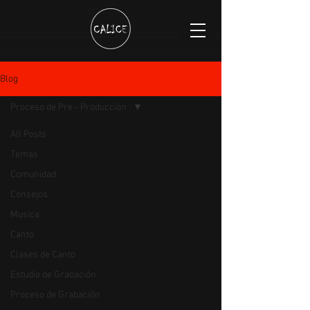
Blog
Proceso de Pre - Producción
All Posts
Temas
Comunidad
Consejos
Musica
Canto
Clases de Canto
Estudio de Grabación
Proceso de Grabación