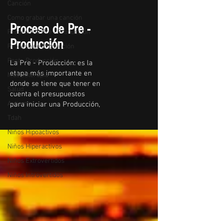
Canción
Como grabar una canción
Proceso de Pre -
Proceso de Pre - Producción
Producción
Proceso de Producción
Post - Producción
La Pre - Producción: es la
etapa más importante en
Musicoterapia
donde se tiene que tener en
Salud
cuenta el presupuestos
Autismo
para iniciar una Producción,
Tdah
Niños Hipoactivos
Niños Hiperactivos
Niños Extrovertidos
Niños Introvertidos